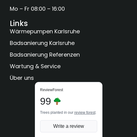
Mo – Fr 08:00 – 16:00
Links
Wärmepumpen Karlsruhe
Badsanierung Karlsruhe
Badsanierung Referenzen
Wartung & Service
Über uns
ReviewForest
99
Trees planted in our
review forest
.
Write a review