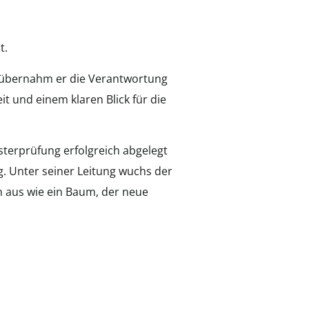
t.
 übernahm er die Verantwortung
t und einem klaren Blick für die
sterprüfung erfolgreich abgelegt
g. Unter seiner Leitung wuchs der
ch aus wie ein Baum, der neue
und neue Wege erschlossen. Der
ndwerk in ein blühendes