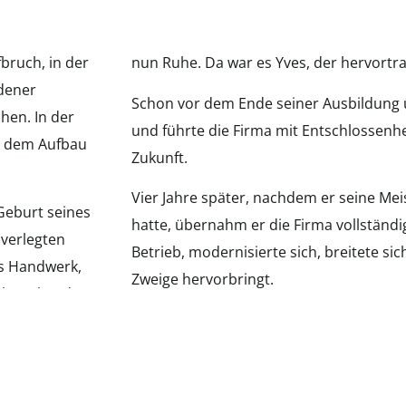
bruch, in der
nun Ruhe. Da war es Yves, der hervortra
dener
Schon vor dem Ende seiner Ausbildung
chen. In der
und führte die Firma mit Entschlossenhei
it dem Aufbau
Zukunft.
Vier Jahre später, nachdem er seine Mei
 Geburt seines
hatte, übernahm er die Firma vollständi
 verlegten
Betrieb, modernisierte sich, breitete si
as Handwerk,
Zweige hervorbringt.
lüssel und
Neue Arbeitsplätze wurden geschaffen 
frische Wind verwandelte das kleine Ha
esten Entschluss,
Unternehmen.
äftig, geduldig