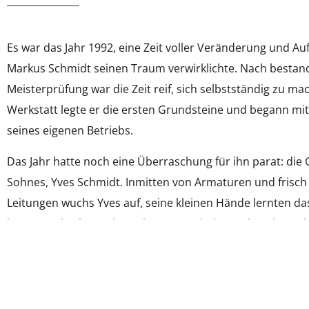
Es war das Jahr 1992, eine Zeit voller Veränderung und Auf
Markus Schmidt seinen Traum verwirklichte. Nach bestan
Meisterprüfung war die Zeit reif, sich selbstständig zu ma
Werkstatt legte er die ersten Grundsteine und begann m
seines eigenen Betriebs.
Das Jahr hatte noch eine Überraschung für ihn parat: die
Sohnes, Yves Schmidt. Inmitten von Armaturen und frisch
Leitungen wuchs Yves auf, seine kleinen Hände lernten d
bevor er überhaupt lesen konnte. Zwischen Schraubensch
Hammer, Lachen und Lehren wurde er Teil der Firma.
Jahr um Jahr verging, und Yves‘ Neugier wuchs zu einem f
seinem Vater nachzueifern. Er half, wo er nur konnte, tatkr